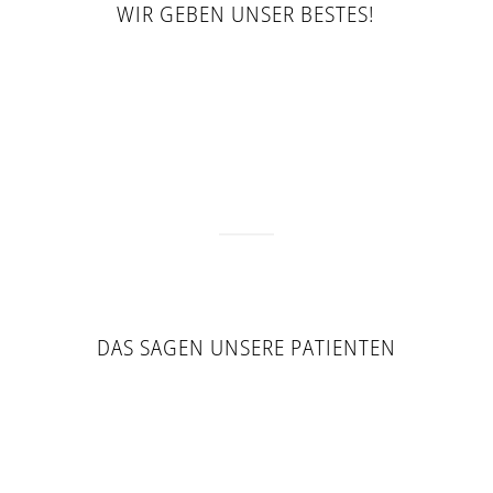
WIR GEBEN UNSER BESTES!
DAS SAGEN UNSERE PATIENTEN
„Super Beratung und Aufklärung vor der
Behandlung. Auch nach vielen Jahren gibt es
mit meinem Implantat noch keine Probleme.
Mein bisher bester Zahnarzt.“