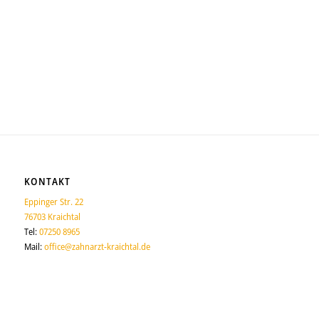
https://www.jameda.de/kraichtal/zahnaerzte/implantologen/dr-
martin-heidrich/uebersicht/80046557_1/
KONTAKT
Eppinger Str. 22
76703 Kraichtal
Tel:
07250 8965
Mail:
office@zahnarzt-kraichtal.de