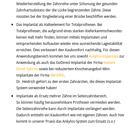
Wiederherstellung der Zahnreihe unter Schonung der gesunden
Zahnhartsubstanz der die Lücke begrenzenden Zähne. Diese
müssten bei der Eingliederung einer Brücke beschliffen werden.
Das Implantat als Halteelement für Totalprothesen. Bei
Totalprothesen, die aufgrund eines starken Kieferkammschwundes
keinen Halt mehr finden, können mittels Implantaten und
entsprechenden Aufbauten wieder eine ausreichende Lagestabilität
erreichen. Dies verbessert den Kaukomfort nachhaltig. Für diesen
Anwendungsbereich kommen bei uns sowohl
Ankylos-Impantate
zur
Anwendung als auch das GoDirect-Implantat der Firma
Implant
Direct Sybron
sowie bei reduziertem Knochenangebot Mini-
Implantate der Firma
3M-ESPE
.
Dr. Heidrich gehört zu den ersten Zahnärzten, die dieses Implantat-
System verwendet haben!
Implantate als Ersatz mehrer Zähne im Seitenzahnbereich.
So können häufig herausnehmbare Prothesen vermieden werden.
Die Seitenzahnreihe kann durch Implantate verlängert werden.
Dadurch entsteht ein Kaukomfort wie mit eigenen Zähnen. Auch hier
kommt in unserer Praxis das Ankylos-System zum Einsatz (s.o.)